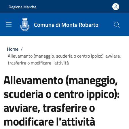
Salta al contenuto principale
Skip to footer content
Regione Marche
Comune di Monte Roberto
Briciole di pane
Home
/
Allevamento (maneggio, scuderia o centro ippico): avviare,
trasferire o modificare l'attività
Allevamento (maneggio,
scuderia o centro ippico):
avviare, trasferire o
modificare l'attività