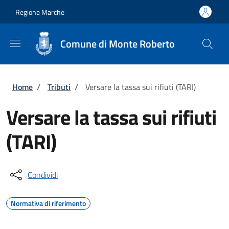
Salta al contenuto principale
Skip to footer content
Regione Marche
Comune di Monte Roberto
Briciole di pane
Home
/
Tributi
/
Versare la tassa sui rifiuti (TARI)
Versare la tassa sui rifiuti
(TARI)
Condividi
Normativa di riferimento