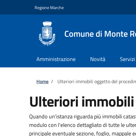
Salta al contenuto principale
Skip to footer content
Regione Marche
Comune di Monte R
Amministrazione
Novità
Servizi
Briciole di pane
Home
/
Ulteriori immobili oggetto del proced
Ulteriori immobil
Quando un'istanza riguarda più immobili catasta
modulo con l'elenco dettagliato di tutte le ult
principale eventuale sezione, foglio, mappale 