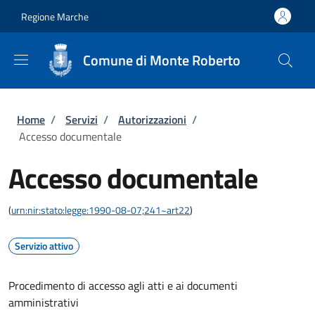
Salta al contenuto principale
Skip to footer content
Regione Marche
Comune di Monte Roberto
Briciole di pane
Home
/
Servizi
/
Autorizzazioni
/
Accesso documentale
Accesso documentale
(
urn:nir:stato:legge:1990-08-07;241~art22
)
Servizio attivo
Procedimento di accesso agli atti e ai documenti
amministrativi