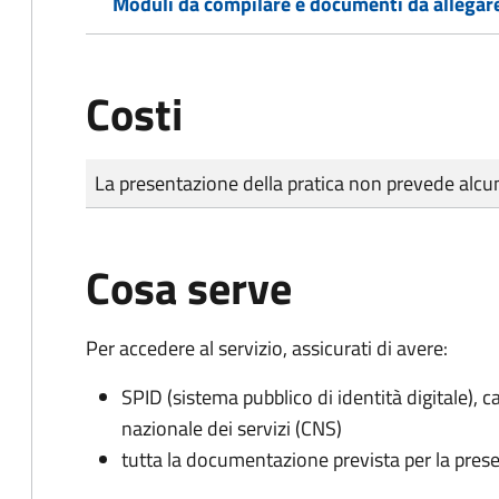
Moduli da compilare e documenti da allegar
Costi
Tipo di pagamento
Importo
La presentazione della pratica non prevede al
Cosa serve
Per accedere al servizio, assicurati di avere:
SPID (sistema pubblico di identità digitale), ca
nazionale dei servizi (CNS)
tutta la documentazione prevista per la prese