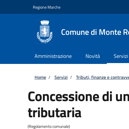
Salta al contenuto principale
Skip to footer content
Regione Marche
Comune di Monte R
Amministrazione
Novità
Servizi
Briciole di pane
Home
/
Servizi
/
Tributi, finanze e contravv
Concessione di u
tributaria
(Regolamento comunale)