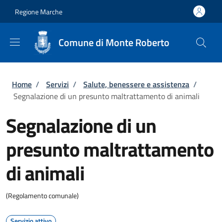
Salta al contenuto principale
Skip to footer content
Regione Marche
Comune di Monte Roberto
Briciole di pane
Home
/
Servizi
/
Salute, benessere e assistenza
/
Segnalazione di un presunto maltrattamento di animali
Segnalazione di un
presunto maltrattamento
di animali
(Regolamento comunale)
Servizio attivo