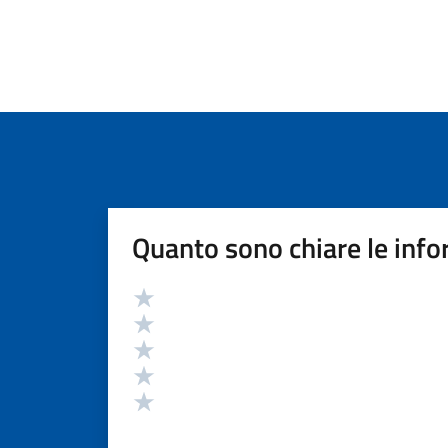
Quanto sono chiare le info
Valutazione
Valuta 5 stelle su 5
Valuta 4 stelle su 5
Valuta 3 stelle su 5
Valuta 2 stelle su 5
Valuta 1 stelle su 5