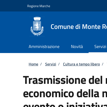
Salta al contenuto principale
Skip to footer content
Regione Marche
Comune di Monte R
Amministrazione
Novità
Servizi
Briciole di pane
Home
/
Servizi
/
Cultura e tempo libero
/
Trasmissione del 
economico della 
evento o iniziativ