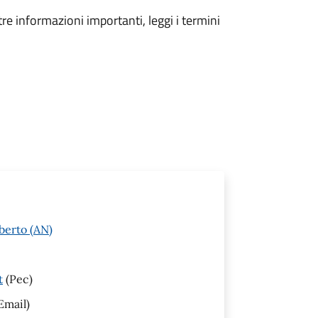
tre informazioni importanti, leggi i termini
berto (AN)
t
(Pec)
Email)