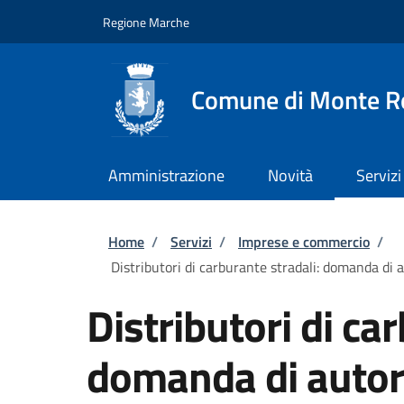
Salta al contenuto principale
Skip to footer content
Regione Marche
Comune di Monte R
Amministrazione
Novità
Servizi
Briciole di pane
Home
/
Servizi
/
Imprese e commercio
/
Distributori di carburante stradali: domanda di a
Distributori di ca
domanda di autor