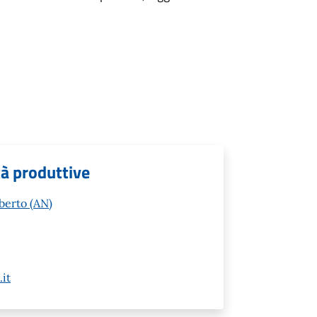
tà produttive
berto (AN)
it