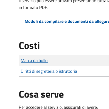
Il servizio può essere attivato presentando tutta
in formato PDF.
Moduli da compilare e documenti da allegar
Costi
Tipo di pagamento
Importo
Marca da bollo
Diritti di segreteria o istruttoria
Cosa serve
Per accedere al servizio, assicurati di avere: