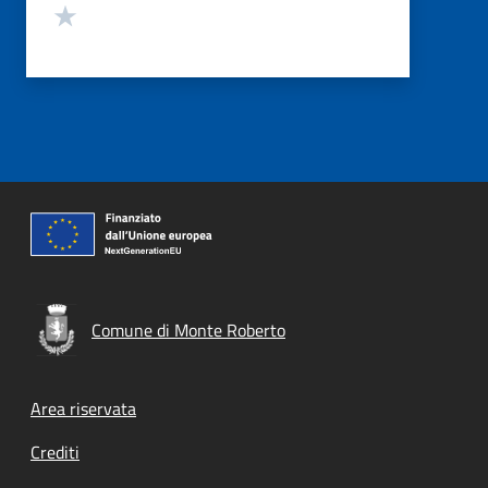
Valuta 1 stelle su 5
Comune di Monte Roberto
Footer menu
Area riservata
Crediti