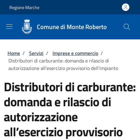
Salta al contenuto principale
Skip to footer content
Regione Marche
Comune di Monte Roberto
Briciole di pane
Home
/
Servizi
/
Imprese e commercio
/
Distributori di carburante: domanda e rilascio di
autorizzazione all’esercizio provvisorio dell’impianto
Distributori di carburante:
domanda e rilascio di
autorizzazione
all’esercizio provvisorio