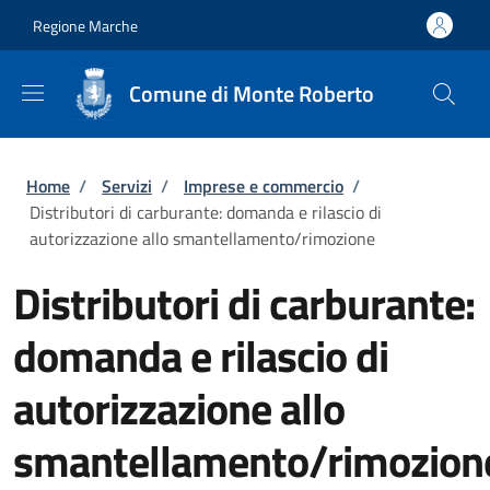
Salta al contenuto principale
Skip to footer content
Regione Marche
Comune di Monte Roberto
Briciole di pane
Home
/
Servizi
/
Imprese e commercio
/
Distributori di carburante: domanda e rilascio di
autorizzazione allo smantellamento/rimozione
Distributori di carburante:
domanda e rilascio di
autorizzazione allo
smantellamento/rimozion