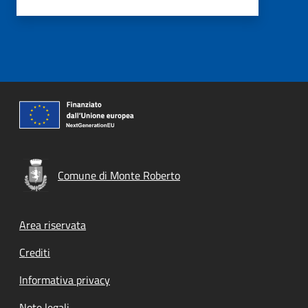
Comune di Monte Roberto
Footer menu
Area riservata
Crediti
Informativa privacy
Note legali