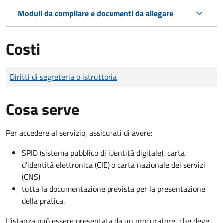
Moduli da compilare e documenti da allegare
Costi
Tipo di pagamento
Importo
Diritti di segreteria o istruttoria
Cosa serve
Per accedere al servizio, assicurati di avere:
SPID (sistema pubblico di identità digitale), carta
d’identità elettronica (CIE) o carta nazionale dei servizi
(CNS)
tutta la documentazione prevista per la presentazione
della pratica.
L'istanza può essere presentata da un procuratore, che deve