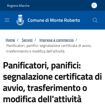
Salta al contenuto principale
Skip to footer content
Regione Marche
Comune di Monte Roberto
Briciole di pane
Home
/
Servizi
/
Imprese e commercio
/
Panificatori, panifici: segnalazione certificata di avvio,
trasferimento o modifica dell'attività
Panificatori, panifici:
segnalazione certificata di
avvio, trasferimento o
modifica dell'attività