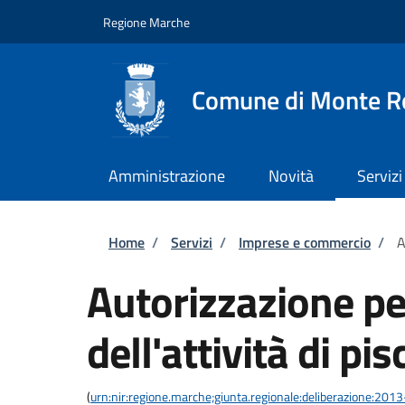
Salta al contenuto principale
Skip to footer content
Regione Marche
Comune di Monte R
Amministrazione
Novità
Servizi
Briciole di pane
Home
/
Servizi
/
Imprese e commercio
/
A
Autorizzazione per
dell'attività di pi
(
urn:nir:regione.marche;giunta.regionale:deliberazione:20