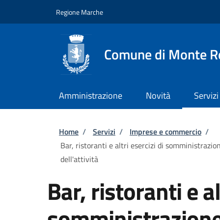
Salta al contenuto principale
Skip to footer content
Regione Marche
Comune di Monte R
Amministrazione
Novità
Servizi
Briciole di pane
Home
/
Servizi
/
Imprese e commercio
/
Bar, ristoranti e altri esercizi di somministrazi
dell'attività
Bar, ristoranti e al
somministrazione 