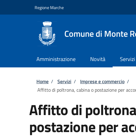
Salta al contenuto principale
Skip to footer content
Regione Marche
Comune di Monte R
Amministrazione
Novità
Servizi
Briciole di pane
Home
/
Servizi
/
Imprese e commercio
/
Affitto di poltrona, cabina o postazione per accon
Affitto di poltron
postazione per acc