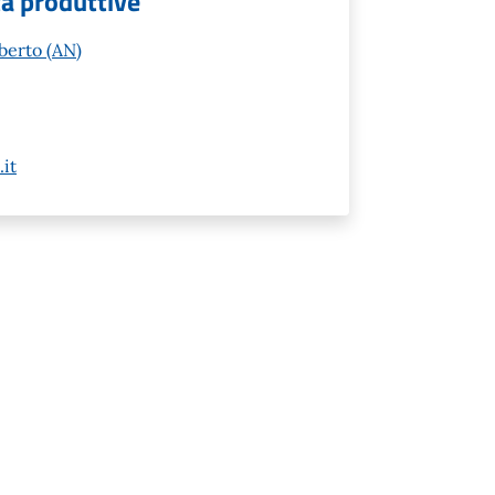
tà produttive
berto (AN)
it