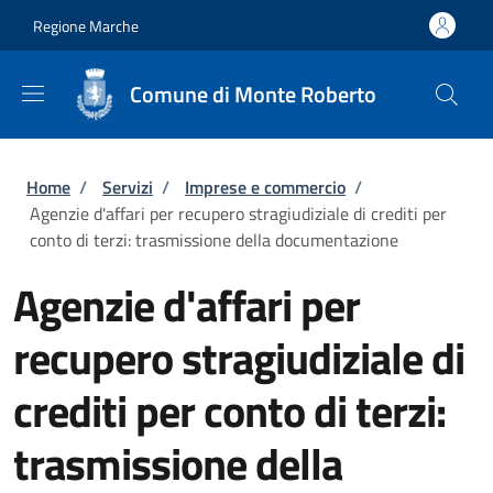
Salta al contenuto principale
Skip to footer content
Regione Marche
Comune di Monte Roberto
Briciole di pane
Home
/
Servizi
/
Imprese e commercio
/
Agenzie d'affari per recupero stragiudiziale di crediti per
conto di terzi: trasmissione della documentazione
Agenzie d'affari per
recupero stragiudiziale di
crediti per conto di terzi:
trasmissione della