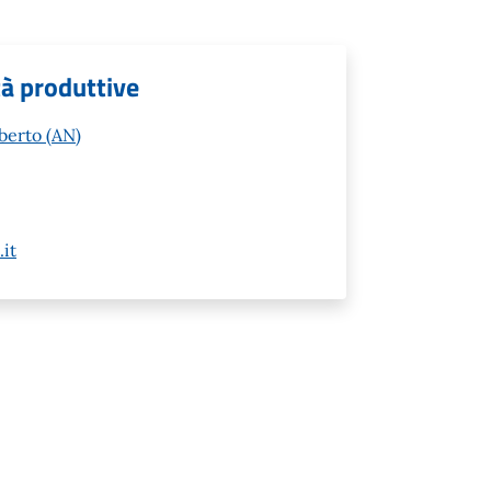
tà produttive
berto (AN)
it