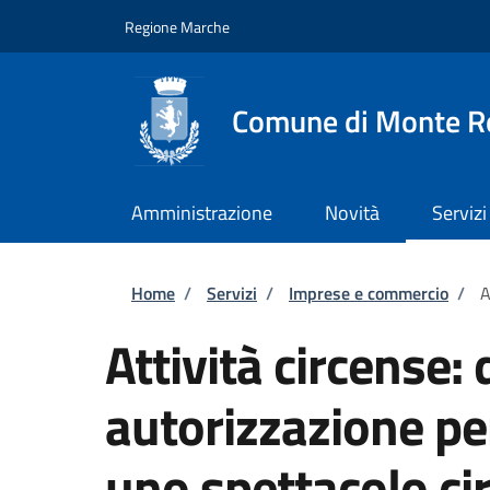
Salta al contenuto principale
Skip to footer content
Regione Marche
Comune di Monte R
Amministrazione
Novità
Servizi
Briciole di pane
Home
/
Servizi
/
Imprese e commercio
/
A
Attività circense
autorizzazione pe
uno spettacolo ci