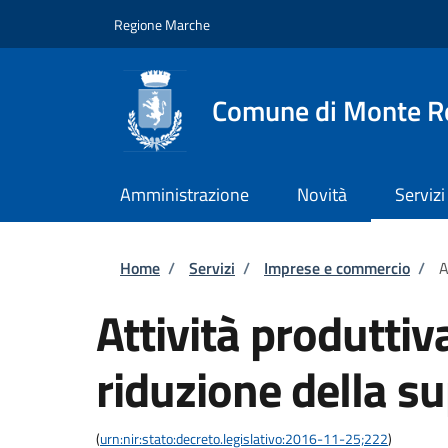
Salta al contenuto principale
Skip to footer content
Regione Marche
Comune di Monte R
Amministrazione
Novità
Servizi
Briciole di pane
Home
/
Servizi
/
Imprese e commercio
/
A
Attività produtti
riduzione della su
(
urn:nir:stato:decreto.legislativo:2016-11-25;222
)