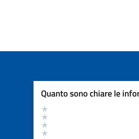
Quanto sono chiare le info
Valutazione
Valuta 5 stelle su 5
Valuta 4 stelle su 5
Valuta 3 stelle su 5
Valuta 2 stelle su 5