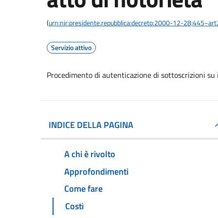
(
urn:nir:presidente.repubblica:decreto:2000-12-28;445~ar
Servizio attivo
Procedimento di autenticazione di sottoscrizioni su i
INDICE DELLA PAGINA
A chi è rivolto
Approfondimenti
Come fare
Costi