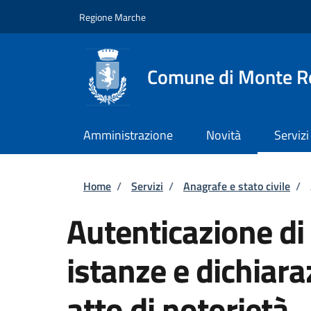
Salta al contenuto principale
Skip to footer content
Regione Marche
Comune di Monte R
Amministrazione
Novità
Servizi
Briciole di pane
Home
/
Servizi
/
Anagrafe e stato civile
/
Autenticazione di 
istanze e dichiara
atto di notorietà