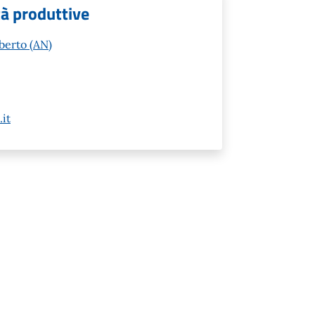
tà produttive
berto (AN)
it