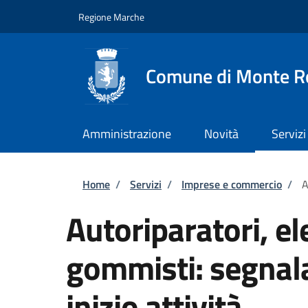
Salta al contenuto principale
Skip to footer content
Regione Marche
Comune di Monte R
Amministrazione
Novità
Servizi
Briciole di pane
Home
/
Servizi
/
Imprese e commercio
/
A
Autoriparatori, el
gommisti: segnala
inizio attività