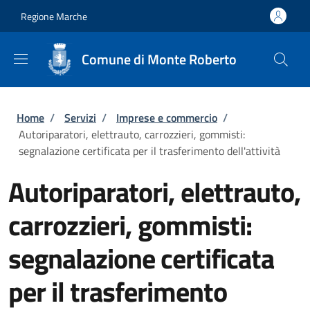
Salta al contenuto principale
Skip to footer content
Regione Marche
Comune di Monte Roberto
Briciole di pane
Home
/
Servizi
/
Imprese e commercio
/
Autoriparatori, elettrauto, carrozzieri, gommisti:
segnalazione certificata per il trasferimento dell'attività
Autoriparatori, elettrauto,
carrozzieri, gommisti:
segnalazione certificata
per il trasferimento