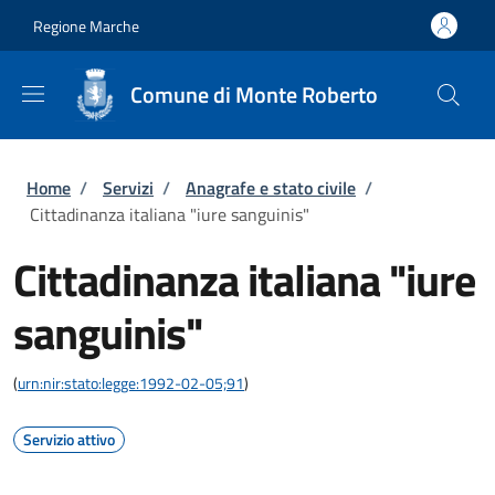
Salta al contenuto principale
Skip to footer content
Regione Marche
Comune di Monte Roberto
Briciole di pane
Home
/
Servizi
/
Anagrafe e stato civile
/
Cittadinanza italiana "iure sanguinis"
Cittadinanza italiana "iure
sanguinis"
(
urn:nir:stato:legge:1992-02-05;91
)
Servizio attivo