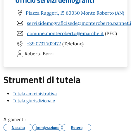
Ufficio servizi demografici
Piazza Ruggeri, 15 60030 Monte Roberto (AN)
servizidemograficisede@monteroberto.pannet.i
comune.monteroberto@emarche.it
(PEC)
+39 0731 702472
(Telefono)
Roberta
Borri
Strumenti di tutela
Tutela amministrativa
Tutela giurisdizionale
Argomenti:
Nascita
Immigrazione
Estero