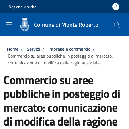
Salta al contenuto principale
Skip to footer content
Regione Marche
Comune di Monte Roberto
Briciole di pane
Home
/
Servizi
/
Imprese e commercio
/
Commercio su aree pubbliche in posteggio di mercato:
comunicazione di modifica della ragione sociale
Commercio su aree
pubbliche in posteggio di
mercato: comunicazione
di modifica della ragione