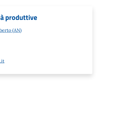
tà produttive
berto (AN)
it