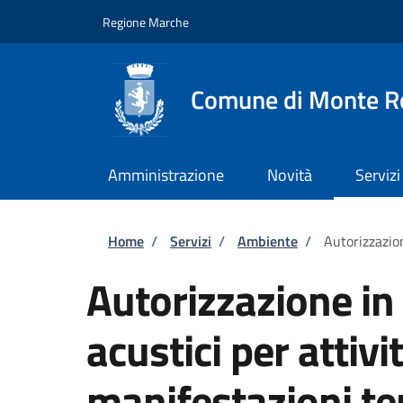
Salta al contenuto principale
Skip to footer content
Regione Marche
Comune di Monte R
Amministrazione
Novità
Servizi
Briciole di pane
Home
/
Servizi
/
Ambiente
/
Autorizzazio
Autorizzazione in 
acustici per attiv
manifestazioni t