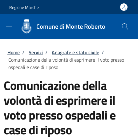
Salta al contenuto principale
Skip to footer content
Regione Marche
Comune di Monte Roberto
Briciole di pane
Home
/
Servizi
/
Anagrafe e stato civile
/
Comunicazione della volontà di esprimere il voto presso
ospedali e case di riposo
Comunicazione della
volontà di esprimere il
voto presso ospedali e
case di riposo