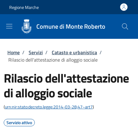
Salta al contenuto principale
Skip to footer content
Regione Marche
Comune di Monte Roberto
Briciole di pane
Home
/
Servizi
/
Catasto e urbanistica
/
Rilascio dell'attestazione di alloggio sociale
Rilascio dell'attestazione
di alloggio sociale
(
urn:nir:stato:decreto.legge:2014-03-28;47~art7
)
Servizio attivo