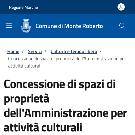
Salta al contenuto principale
Skip to footer content
Regione Marche
Comune di Monte Roberto
Briciole di pane
Home
/
Servizi
/
Cultura e tempo libero
/
Concessione di spazi di proprietà dell'Amministrazione per
attività culturali
Concessione di spazi di
proprietà
dell'Amministrazione per
attività culturali