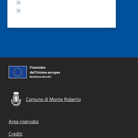
Valuta 2 stelle su 5
Valuta 1 stelle su 5
Comune di Monte Roberto
Footer menu
Area riservata
Crediti