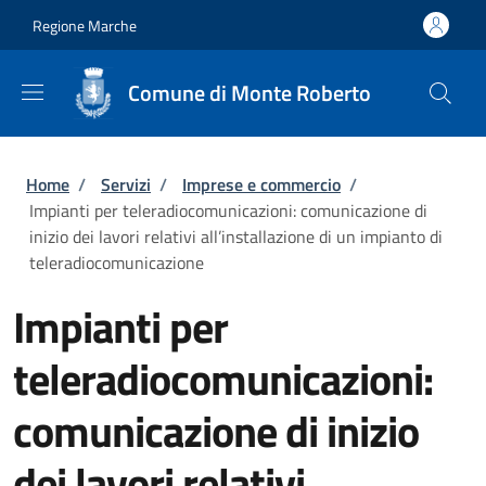
Salta al contenuto principale
Skip to footer content
Regione Marche
Comune di Monte Roberto
Briciole di pane
Home
/
Servizi
/
Imprese e commercio
/
Impianti per teleradiocomunicazioni: comunicazione di
inizio dei lavori relativi all’installazione di un impianto di
teleradiocomunicazione
Impianti per
teleradiocomunicazioni:
comunicazione di inizio
dei lavori relativi