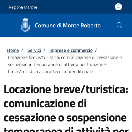
Salta al contenuto principale
Skip to footer content
Regione Marche
Comune di Monte Roberto
Briciole di pane
Home
/
Servizi
/
Imprese e commercio
/
Locazione breve/turistica: comunicazione di cessazione o
sospensione temporanea di attività per locazione
breve/turistica a carattere imprenditoriale
Locazione breve/turistica:
comunicazione di
cessazione o sospensione
temporanea di attività per