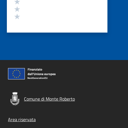
Valuta 3 stelle su 5
Valuta 2 stelle su 5
Valuta 1 stelle su 5
Comune di Monte Roberto
Footer menu
Area riservata