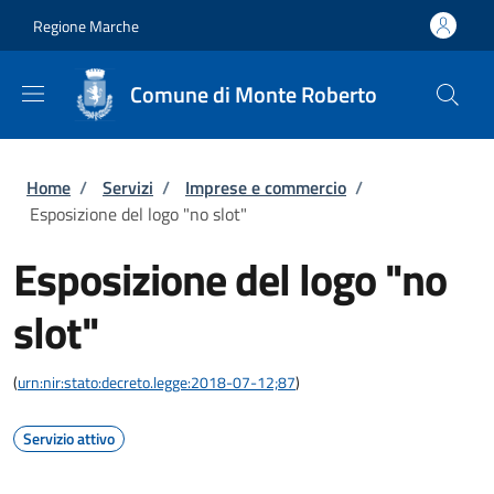
Salta al contenuto principale
Skip to footer content
Regione Marche
Comune di Monte Roberto
Briciole di pane
Home
/
Servizi
/
Imprese e commercio
/
Esposizione del logo "no slot"
Esposizione del logo "no
slot"
(
urn:nir:stato:decreto.legge:2018-07-12;87
)
Servizio attivo