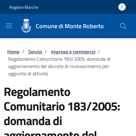
Salta al contenuto principale
Skip to footer content
Regione Marche
Comune di Monte Roberto
Briciole di pane
Home
/
Servizi
/
Imprese e commercio
/
Regolamento Comunitario 183/2005: domanda di
aggiornamento del decreto di riconoscimento per
aggiunta di attività
Regolamento
Comunitario 183/2005:
domanda di
aggiornamento del