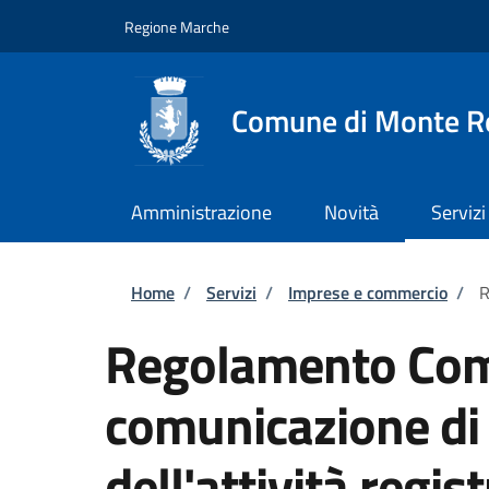
Salta al contenuto principale
Skip to footer content
Regione Marche
Comune di Monte R
Amministrazione
Novità
Servizi
Briciole di pane
Home
/
Servizi
/
Imprese e commercio
/
R
Regolamento Com
comunicazione di
dell'attività regis