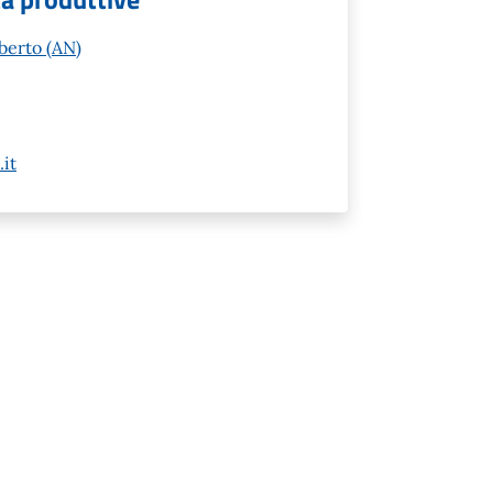
berto (AN)
it