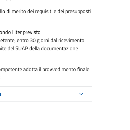
lo di merito dei requisiti e dei presupposti
condo l'iter previsto
petente,
entro 30 giorni dal ricevimento
mite del SUAP della documentazione
a competente adotta il provvedimento finale
.
e