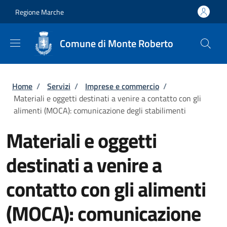
Salta al contenuto principale
Skip to footer content
Regione Marche
Comune di Monte Roberto
Briciole di pane
Home
/
Servizi
/
Imprese e commercio
/
Materiali e oggetti destinati a venire a contatto con gli
alimenti (MOCA): comunicazione degli stabilimenti
Materiali e oggetti
destinati a venire a
contatto con gli alimenti
(MOCA): comunicazione