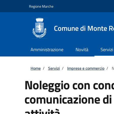
Salta al contenuto principale
Skip to footer content
Regione Marche
Comune di Monte R
Amministrazione
Novità
Servizi
Briciole di pane
Home
/
Servizi
/
Imprese e commercio
/
N
Noleggio con con
comunicazione di
attività