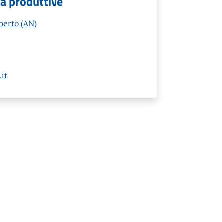
tà produttive
berto (AN)
it