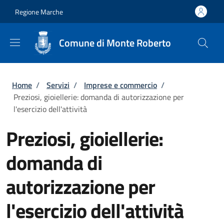
Salta al contenuto principale
Skip to footer content
Regione Marche
Comune di Monte Roberto
Briciole di pane
Home
/
Servizi
/
Imprese e commercio
/
Preziosi, gioiellerie: domanda di autorizzazione per
l'esercizio dell'attività
Preziosi, gioiellerie:
domanda di
autorizzazione per
l'esercizio dell'attività