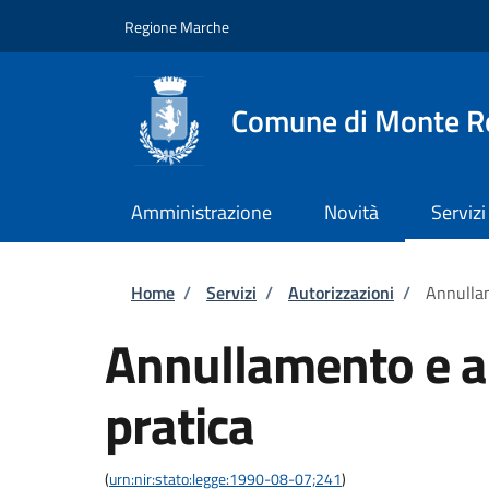
Salta al contenuto principale
Skip to footer content
Regione Marche
Comune di Monte R
Amministrazione
Novità
Servizi
Briciole di pane
Home
/
Servizi
/
Autorizzazioni
/
Annullam
Annullamento e ar
pratica
(
urn:nir:stato:legge:1990-08-07;241
)