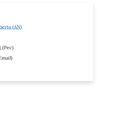
berto (AN)
t
(Pec)
Email)