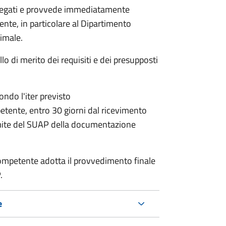
allegati e provvede immediatamente
tente, in particolare al Dipartimento
nimale.
lo di merito dei requisiti e dei presupposti
condo l'iter previsto
petente,
entro 30 giorni dal ricevimento
mite del SUAP della documentazione
a competente adotta il provvedimento finale
.
e