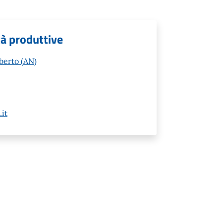
tà produttive
berto (AN)
it