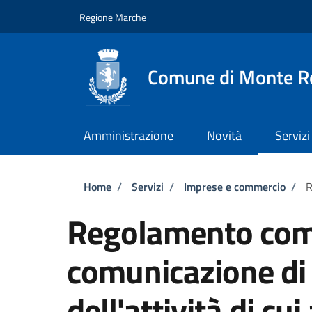
Salta al contenuto principale
Skip to footer content
Regione Marche
Comune di Monte R
Amministrazione
Novità
Servizi
Briciole di pane
Home
/
Servizi
/
Imprese e commercio
/
R
Regolamento com
comunicazione di
dell'attività di cui 