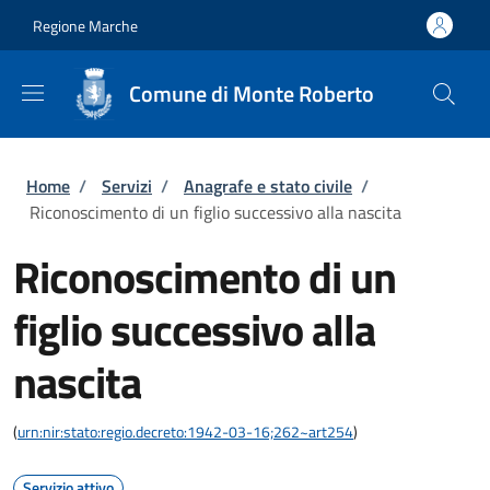
Salta al contenuto principale
Skip to footer content
Regione Marche
Comune di Monte Roberto
Briciole di pane
Home
/
Servizi
/
Anagrafe e stato civile
/
Riconoscimento di un figlio successivo alla nascita
Riconoscimento di un
figlio successivo alla
nascita
(
urn:nir:stato:regio.decreto:1942-03-16;262~art254
)
Servizio attivo