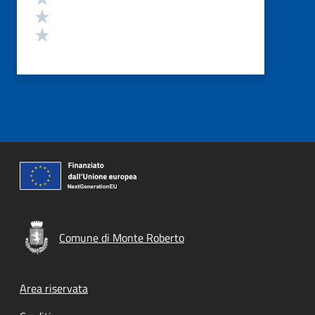
Valuta 2 stelle su 5
Valuta 1 stelle su 5
Comune di Monte Roberto
Footer menu
Area riservata