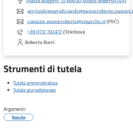
Piazza Ruggeri, 15 60030 Monte Roberto (AN)
servizidemograficisede@monteroberto.pannet.i
comune.monteroberto@emarche.it
(PEC)
+39 0731 702472
(Telefono)
Roberta
Borri
Strumenti di tutela
Tutela amministrativa
Tutela giurisdizionale
Argomenti:
Nascita