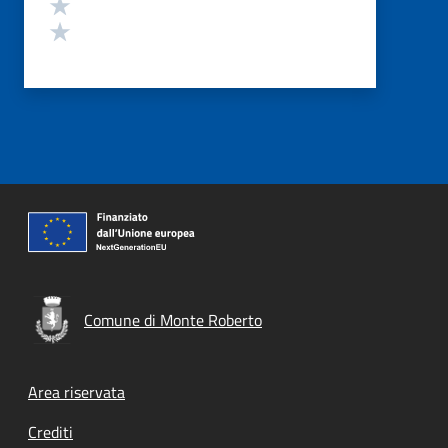
Valuta 2 stelle su 5
Valuta 1 stelle su 5
Comune di Monte Roberto
Footer menu
Area riservata
Crediti