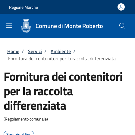
Salta al contenuto principale
Skip to footer content
Regione Marche
Comune di Monte Roberto
Briciole di pane
Home
/
Servizi
/
Ambiente
/
Fornitura dei contenitori per la raccolta differenziata
Fornitura dei contenitori
per la raccolta
differenziata
(Regolamento comunale)
Servizio attivo