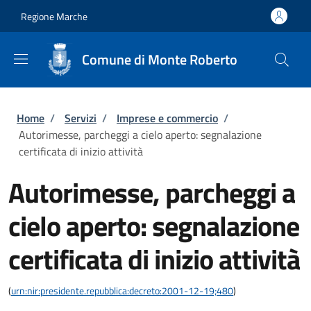
Salta al contenuto principale
Skip to footer content
Regione Marche
Comune di Monte Roberto
Briciole di pane
Home
/
Servizi
/
Imprese e commercio
/
Autorimesse, parcheggi a cielo aperto: segnalazione
certificata di inizio attività
Autorimesse, parcheggi a
cielo aperto: segnalazione
certificata di inizio attività
(
urn:nir:presidente.repubblica:decreto:2001-12-19;480
)