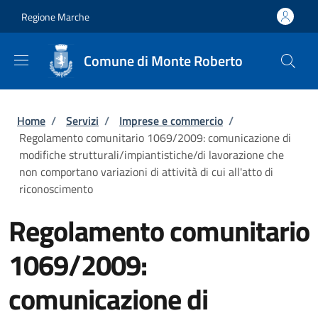
Salta al contenuto principale
Skip to footer content
Regione Marche
Comune di Monte Roberto
Briciole di pane
Home
/
Servizi
/
Imprese e commercio
/
Regolamento comunitario 1069/2009: comunicazione di
modifiche strutturali/impiantistiche/di lavorazione che
non comportano variazioni di attività di cui all'atto di
riconoscimento
Regolamento comunitario
1069/2009:
comunicazione di