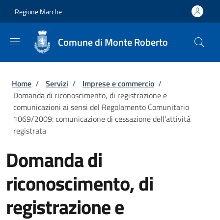
Salta al contenuto principale
Skip to footer content
Regione Marche
Comune di Monte Roberto
Briciole di pane
Home
/
Servizi
/
Imprese e commercio
/
Domanda di riconoscimento, di registrazione e
comunicazioni ai sensi del Regolamento Comunitario
1069/2009: comunicazione di cessazione dell'attività
registrata
Domanda di
riconoscimento, di
registrazione e