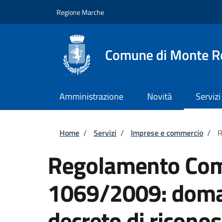
Salta al contenuto principale
Skip to footer content
Regione Marche
Comune di Monte R
Amministrazione
Novità
Servizi
Briciole di pane
Home
/
Servizi
/
Imprese e commercio
/
R
Regolamento Com
1069/2009: doman
decreto di ricono