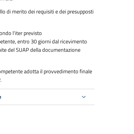
lo di merito dei requisiti e dei presupposti
condo l'iter previsto
petente,
entro 30 giorni dal ricevimento
mite del SUAP della documentazione
a competente adotta il provvedimento finale
.
e