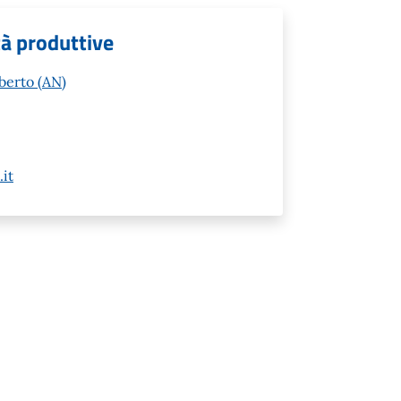
tà produttive
berto (AN)
it