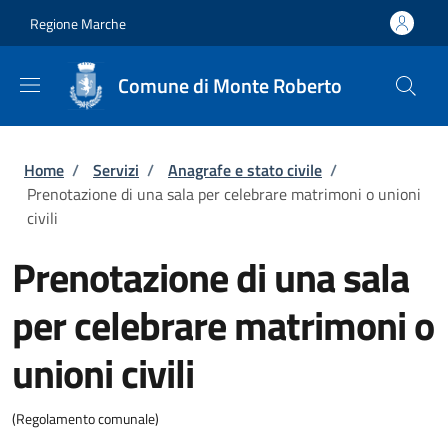
Salta al contenuto principale
Skip to footer content
Regione Marche
Comune di Monte Roberto
Briciole di pane
Home
/
Servizi
/
Anagrafe e stato civile
/
Prenotazione di una sala per celebrare matrimoni o unioni
civili
Prenotazione di una sala
per celebrare matrimoni o
unioni civili
(Regolamento comunale)