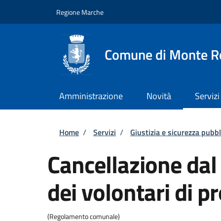
Salta al contenuto principale
Skip to footer content
Regione Marche
Comune di Monte R
Amministrazione
Novità
Servizi
Briciole di pane
Home
/
Servizi
/
Giustizia e sicurezza pubbl
Cancellazione da
dei volontari di pr
(Regolamento comunale)