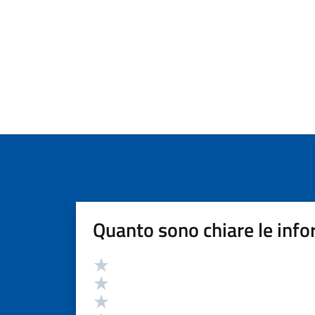
Quanto sono chiare le info
Valutazione
Valuta 5 stelle su 5
Valuta 4 stelle su 5
Valuta 3 stelle su 5