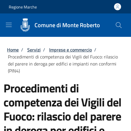
Salta al contenuto principale
Skip to footer content
Regione Marche
Comune di Monte Roberto
Briciole di pane
Home
/
Servizi
/
Imprese e commercio
/
Procedimenti di competenza dei Vigili del Fuoco: rilascio
del parere in deroga per edifici e impianti non conformi
(PIN4)
Procedimenti di
competenza dei Vigili del
Fuoco: rilascio del parere
in deroga per edifici e