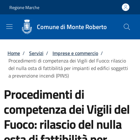
Salta al contenuto principale
Skip to footer content
Regione Marche
Comune di Monte Roberto
Briciole di pane
Home
/
Servizi
/
Imprese e commercio
/
Procedimenti di competenza dei Vigili del Fuoco: rilascio
del nulla osta di fattibilità per impianti ed edifici soggetti
a prevenzione incendi (PIN5)
Procedimenti di
competenza dei Vigili del
Fuoco: rilascio del nulla
osta di fattibilità per