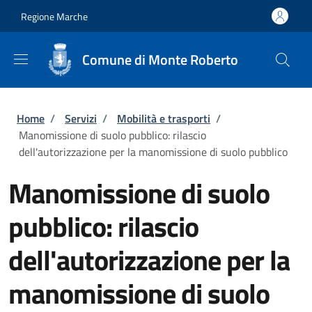
Salta al contenuto principale
Skip to footer content
Regione Marche
Comune di Monte Roberto
Briciole di pane
Home
/
Servizi
/
Mobilità e trasporti
/
Manomissione di suolo pubblico: rilascio
dell'autorizzazione per la manomissione di suolo pubblico
Manomissione di suolo
pubblico: rilascio
dell'autorizzazione per la
manomissione di suolo